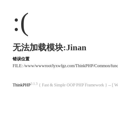
:(
无法加载模块:Jinan
错误位置
FILE: /www/wwwroot/lyxwfgz.com/ThinkPHP/Common/func
3.1.3
ThinkPHP
{ Fast & Simple OOP PHP Framework } -- 