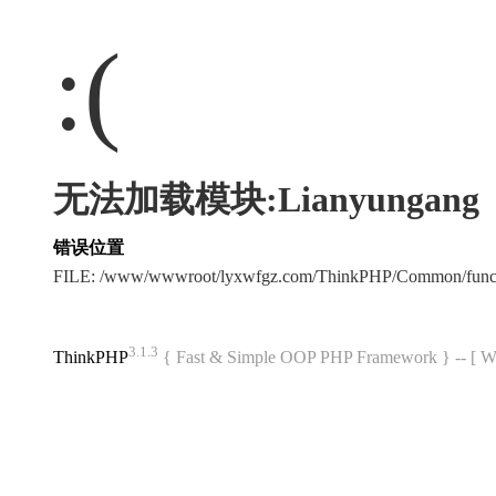
:(
无法加载模块:Lianyungang
错误位置
FILE: /www/wwwroot/lyxwfgz.com/ThinkPHP/Common/func
3.1.3
ThinkPHP
{ Fast & Simple OOP PHP Framework } -- 